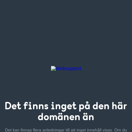
Det finns inget
på den här
domänen än
Det kan finnas flera anledningar till att inget innehåll visas. Om
du