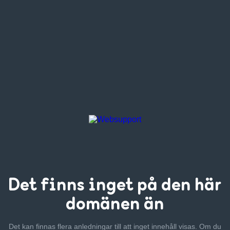
Det finns inget
på den här
domänen än
Det kan finnas flera anledningar till att inget innehåll visas. Om
du